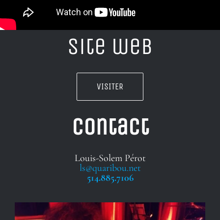
Site web
VISITER
Contact
Louis-Solem Pérot
ls@quaribou.net
514.885.7106