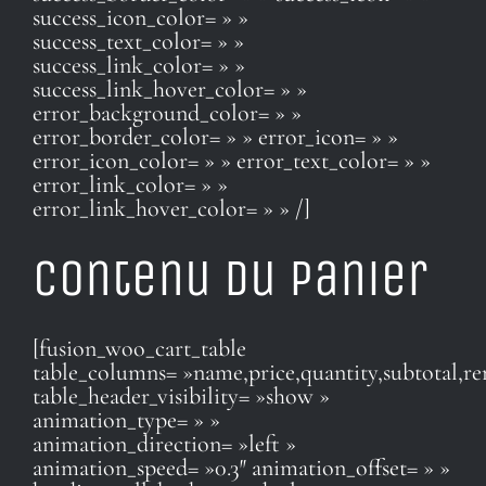
success_icon_color= » »
success_text_color= » »
success_link_color= » »
success_link_hover_color= » »
error_background_color= » »
error_border_color= » » error_icon= » »
error_icon_color= » » error_text_color= » »
error_link_color= » »
error_link_hover_color= » » /]
Contenu du panier
[fusion_woo_cart_table
table_columns= »name,price,quantity,subtotal,r
table_header_visibility= »show »
animation_type= » »
animation_direction= »left »
animation_speed= »0.3″ animation_offset= » »