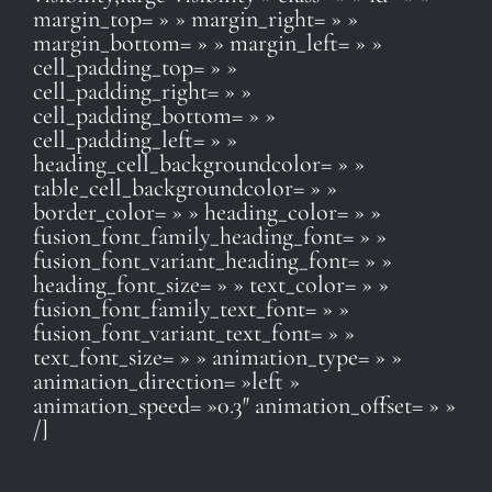
margin_top= » » margin_right= » »
margin_bottom= » » margin_left= » »
cell_padding_top= » »
cell_padding_right= » »
cell_padding_bottom= » »
cell_padding_left= » »
heading_cell_backgroundcolor= » »
table_cell_backgroundcolor= » »
border_color= » » heading_color= » »
fusion_font_family_heading_font= » »
fusion_font_variant_heading_font= » »
heading_font_size= » » text_color= » »
fusion_font_family_text_font= » »
fusion_font_variant_text_font= » »
text_font_size= » » animation_type= » »
animation_direction= »left »
animation_speed= »0.3″ animation_offset= » »
/]