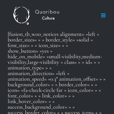
Skip
to
content
[fusion_tb_woo_notices alignment= »left »
border_sizes= » » border_style= »solid »
font_size= » » icon_size= » »
show_button= »yes »
hide_on_mobile= »small-visibility,medium-
visibility,large-visibility » class= » » id= » »
animation_type= » »
animation_direction= »left »
animation_speed= »0.3″ animation_offset= » »
background_color= » » border_color= » »
icon= »fa-check-circle far » icon_color= » »
font_color= » » link_color= » »
link_hover_color= » »
success_background_color= » »
success_border_color= » » success_icon= » »