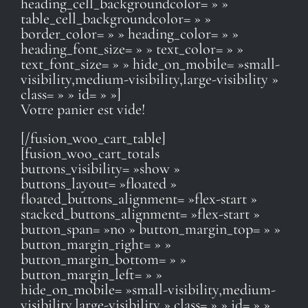
heading_cell_backgroundcolor= » »
table_cell_backgroundcolor= » »
border_color= » » heading_color= » »
heading_font_size= » » text_color= » »
text_font_size= » » hide_on_mobile= »small-
visibility,medium-visibility,large-visibility »
class= » » id= » »]
Votre panier est vide!
[/fusion_woo_cart_table]
[fusion_woo_cart_totals
buttons_visibility= »show »
buttons_layout= »floated »
floated_buttons_alignment= »flex-start »
stacked_buttons_alignment= »flex-start »
button_span= »no » button_margin_top= » »
button_margin_right= » »
button_margin_bottom= » »
button_margin_left= » »
hide_on_mobile= »small-visibility,medium-
visibility,large-visibility » class= » » id= » »