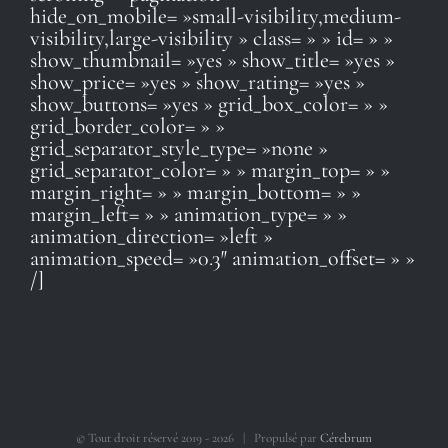
hide_on_mobile= »small-visibility,medium-
visibility,large-visibility » class= » » id= » »
show_thumbnail= »yes » show_title= »yes »
show_price= »yes » show_rating= »yes »
show_buttons= »yes » grid_box_color= » »
grid_border_color= » »
grid_separator_style_type= »none »
grid_separator_color= » » margin_top= » »
margin_right= » » margin_bottom= » »
margin_left= » » animation_type= » »
animation_direction= »left »
animation_speed= »0.3″ animation_offset= » »
/]
© Tout droit réservé 2019 -
2026 | Propulsé par
Cérebrum