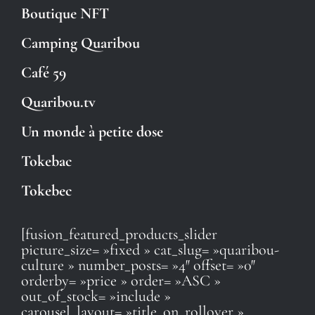
Boutique NFT
Camping Quaribou
Café 59
Quaribou.tv
Un monde à petite dose
Tokebac
Tokebec
[fusion_featured_products_slider
picture_size= »fixed » cat_slug= »quaribou-
culture » number_posts= »4″ offset= »0″
orderby= »price » order= »ASC »
out_of_stock= »include »
carousel_layout= »title_on_rollover »